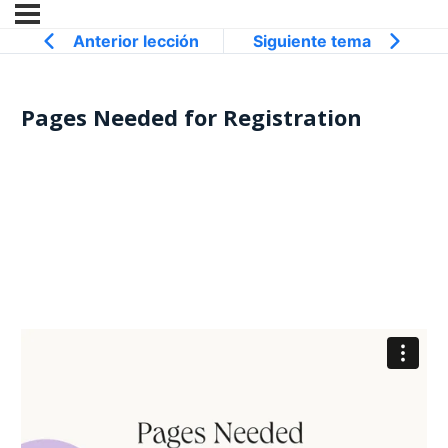
anterior lección
siguiente tema
Pages Needed for Registration