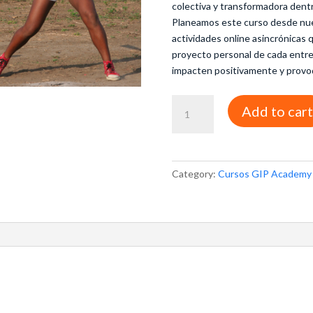
colectiva y transformadora dentr
Planeamos este curso desde nues
actividades online asincrónicas 
proyecto personal de cada entre
impacten positivamente y provoq
Curso
Add to cart
Deporte
para
el
cambio
Category:
Cursos GIP Academy
social
quantity