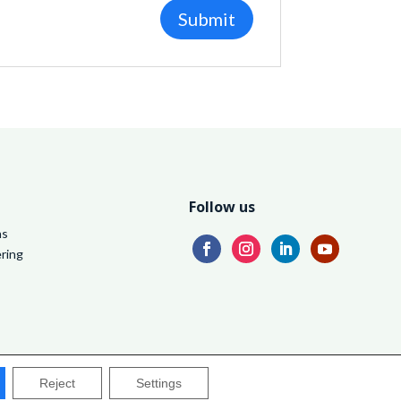
Follow us
ns
ring
s
rivacy Policy
|
Legal Notice
|
Terms and Conditions
|
Cookie Policy
Reject
Settings