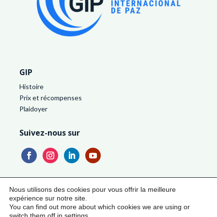
GIP
Histoire
Prix et récompenses
Plaidoyer
Suivez-nous sur
2024 GIP. Tous droits réservés
Nous utilisons des cookies pour vous offrir la meilleure
expérience sur notre site.
You can find out more about which cookies we are using or
Politique de confidentialité
|
Avis juridique
|
Conditions
switch them off in
settings
.